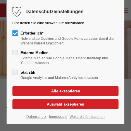
MENU
Datenschutzeinstellungen
Login
Bitte treffen Sie eine Auswahl um fortzufahren.
Benutzername
Erforderlich*
Notwendige Cookies und Google Fonts zulassen damit die
Alfons Leuthe Bauunternehmen
Website korrekt funktioniert
Referenzen
Externe Medien
Passwort
Externe Medien wie Google Maps, OpenStreetMap und
Youtube zulassen
Statistik
Google Analytics und Matomo Analytics zulassen
Anmelden
PROJEKT
Tettnang: St. Anna Wohnquartier
Register
|
Lost your password?
Datenschutz
Impressum
Weitere Informationen
Support