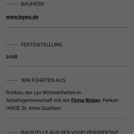
BAUHERR
Lorem ipsum dolor sit amet:
www.bgwo.de
24h
/ 365days
FERTIGSTELLUNG
2018
We offer support for our customers
Mon - Fri 8:00am - 5:00pm
(GMT +1)
WIR FÜHRTEN AUS
Get in touch
Rohbau der 130 Wohneinheiten in
Cybersteel Inc.
Arbeitsgemeinschaft mit der
Firma Weber
, Fenken
376-293 City Road, Suite 600
(ARGE St. Anna Quartier)
San Francisco, CA 94102
Have any questions?
BAUSTELLE AUS DER VOGELPERSPEKTIVE