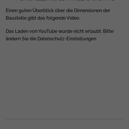
+44 1234 567 890
Einen guten Überblick über die Dimensionen der
Baustelle gibt das folgende Video.
Drop us a line
info@yourdomain.com
Das Laden von YouTube wurde nicht erlaubt. Bitte
ändern Sie die
Datenschutz-Einstellungen
About us
Lorem ipsum dolor sit amet, consectetuer
adipiscing elit.
Aenean commodo ligula eget dolor. Aenean
massa. Cum sociis natoque penatibus et
magnis dis parturient montes, nascetur
ridiculus mus. Donec quam felis, ultricies nec.